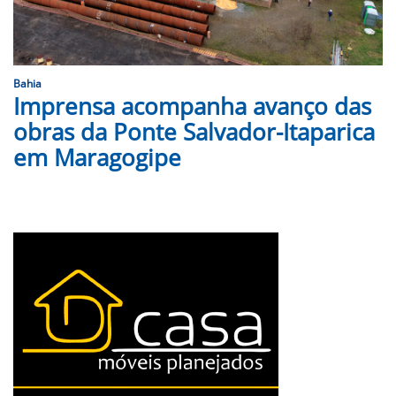
Bahia
Imprensa acompanha avanço das
obras da Ponte Salvador-Itaparica
em Maragogipe