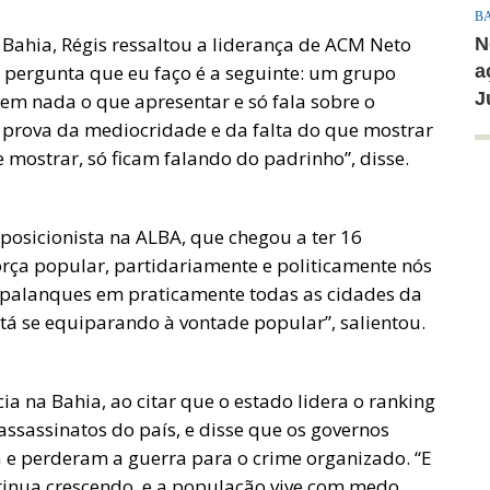
B
 Bahia, Régis ressaltou a liderança de ACM Neto
N
A pergunta que eu faço é a seguinte: um grupo
a
J
tem nada o que apresentar e só fala sobre o
a prova da mediocridade e da falta do que mostrar
 mostrar, só ficam falando do padrinho”, disse.
posicionista na ALBA, que chegou a ter 16
rça popular, partidariamente e politicamente nós
palanques em praticamente todas as cidades da
está se equiparando à vontade popular”, salientou.
a na Bahia, ao citar que o estado lidera o ranking
ssassinatos do país, e disse que os governos
e perderam a guerra para o crime organizado. “E
ntinua crescendo, e a população vive com medo