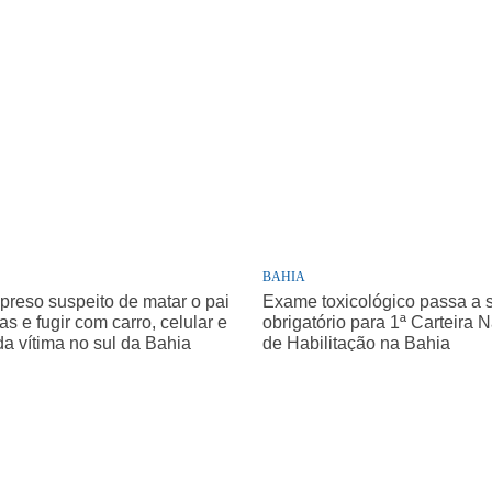
BAHIA
 preso suspeito de matar o pai
Exame toxicológico passa a 
as e fugir com carro, celular e
obrigatório para 1ª Carteira 
da vítima no sul da Bahia
de Habilitação na Bahia