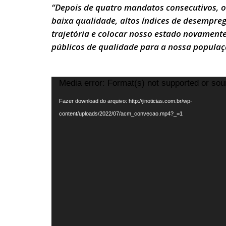
“Depois de quatro mandatos consecutivos, 
baixa qualidade, altos índices de desempreg
trajetória e colocar nosso estado novamente
públicos de qualidade para a nossa popula
Tocador
Media error: Format(s) not supported or sou
de
Fazer download do arquivo: http://jinoticias.com.br/wp-
vídeo
content/uploads/2022/07/acm_convecao.mp4?_=1