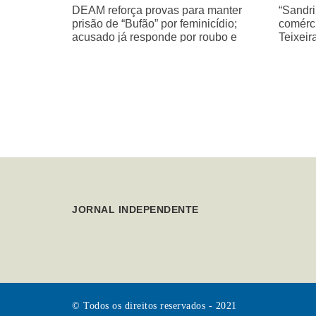
DEAM reforça provas para manter
“Sandri
prisão de “Bufão” por feminicídio;
comérci
acusado já responde por roubo e
Teixeir
homicídio de idoso
JORNAL INDEPENDENTE
© Todos os direitos reservados - 2021