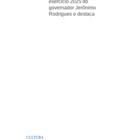
exercício 2025 do
governador Jerônimo
Rodrigues e destaca
importância de políticas
sociais
CULTURA