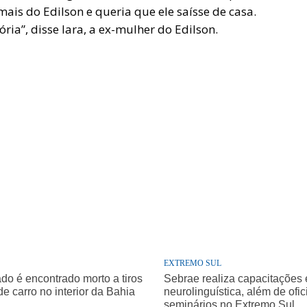
mais do Edilson e queria que ele saísse de casa.
ória”, disse Iara, a ex-mulher do Edilson.
EXTREMO SUL
o é encontrado morto a tiros
Sebrae realiza capacitações
de carro no interior da Bahia
neurolinguística, além de ofic
seminários no Extremo Sul