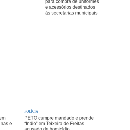
para compra de uniformes
e acessórios destinados
às secretarias municipais
POLÍCIA
 em
PETO cumpre mandado e prende
inas e
“Índio” em Teixeira de Freitas
acusado de homicídio