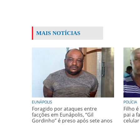
MAIS NOTÍCIAS
EUNÁPOLIS
POLÍCIA
Foragido por ataques entre
Filho 
facções em Eunápolis, “Gil
pai a f
Gordinho” é preso após sete anos
celular
e meio de buscas
da Bah