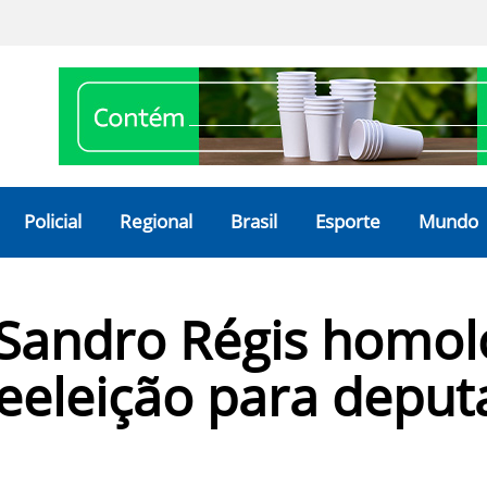
Policial
Regional
Brasil
Esporte
Mundo
: Sandro Régis homo
reeleição para deput