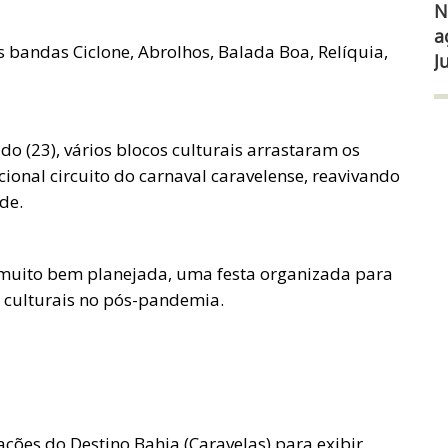
N
a
 bandas Ciclone, Abrolhos, Balada Boa, Relíquia,
J
do (23), vários blocos culturais arrastaram os
icional circuito do carnaval caravelense, reavivando
de.
uito bem planejada, uma festa organizada para
e culturais no pós-pandemia.
ções do Destino Bahia (Caravelas) para exibir