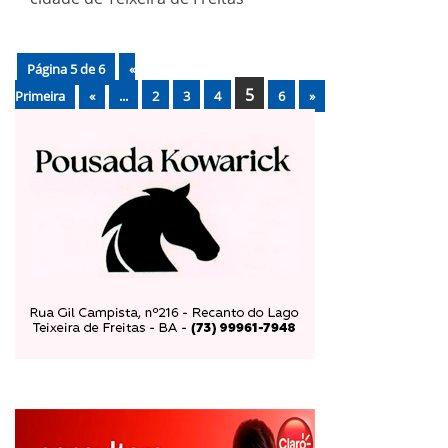
Página 5 de 6
«
5
Primeira
«
...
2
3
4
6
»