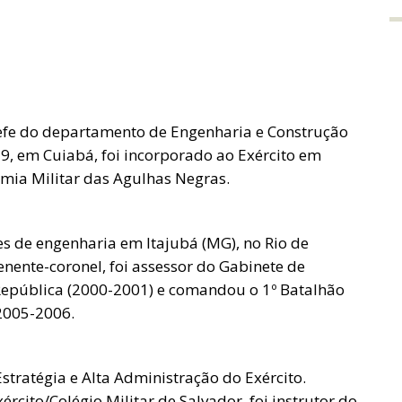
hefe do departamento de Engenharia e Construção
59, em Cuiabá, foi incorporado ao Exército em
emia Militar das Agulhas Negras.
es de engenharia em Itajubá (MG), no Rio de
enente-coronel, foi assessor do Gabinete de
 República (2000-2001) e comandou o 1º Batalhão
 2005-2006.
Estratégia e Alta Administração do Exército.
cito/Colégio Militar de Salvador, foi instrutor do