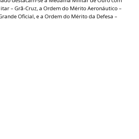
ciado destacam-se a Medalha Militar de Ouro com
itar – Grã-Cruz, a Ordem do Mérito Aeronáutico –
Grande Oficial, e a Ordem do Mérito da Defesa –