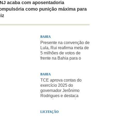
NJ acaba com aposentadoria
ompulsória como punição máxima para
uiz
BAHIA
Presente na convenção de
Lula, Rui reafirma meta de
5 milhões de votos de
frente na Bahia para o
presidente
BAHIA
TCE aprova contas do
exercício 2025 do
governador Jerônimo
Rodrigues e destaca
importância de políticas
sociais
LICITAÇÃO