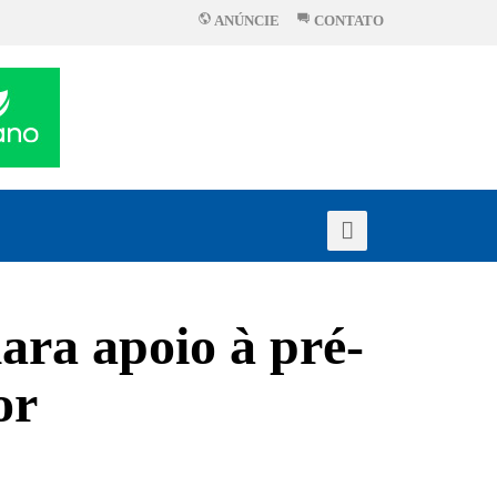
ANÚNCIE
CONTATO
ara apoio à pré-
or