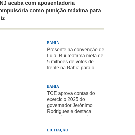
NJ acaba com aposentadoria
ompulsória como punição máxima para
uiz
BAHIA
Presente na convenção de
Lula, Rui reafirma meta de
5 milhões de votos de
frente na Bahia para o
presidente
BAHIA
TCE aprova contas do
exercício 2025 do
governador Jerônimo
Rodrigues e destaca
importância de políticas
sociais
LICITAÇÃO