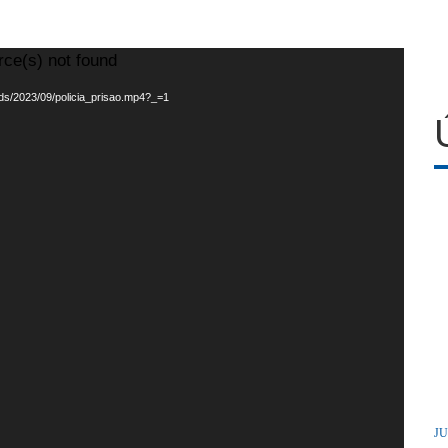
rce(s) not found
oads/2023/09/policia_prisao.mp4?_=1
JU