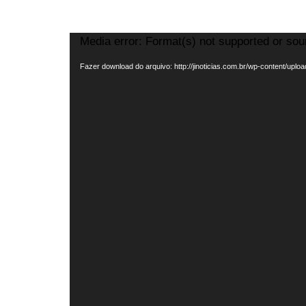
Tocador
Media error: Format(s) not supported or sou
de
Fazer download do arquivo: http://jinoticias.com.br/wp-content/upl
vídeo