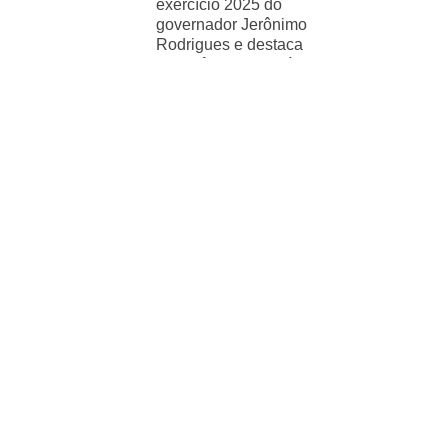
exercício 2025 do
governador Jerônimo
Rodrigues e destaca
importância de políticas
sociais