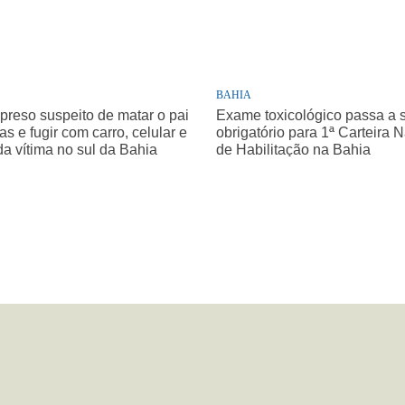
BAHIA
 preso suspeito de matar o pai
Exame toxicológico passa a 
as e fugir com carro, celular e
obrigatório para 1ª Carteira 
da vítima no sul da Bahia
de Habilitação na Bahia