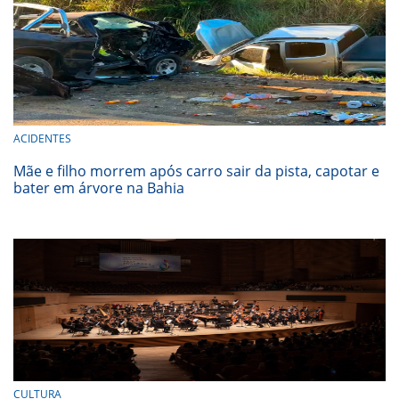
ACIDENTES
Mãe e filho morrem após carro sair da pista, capotar e
bater em árvore na Bahia
CULTURA