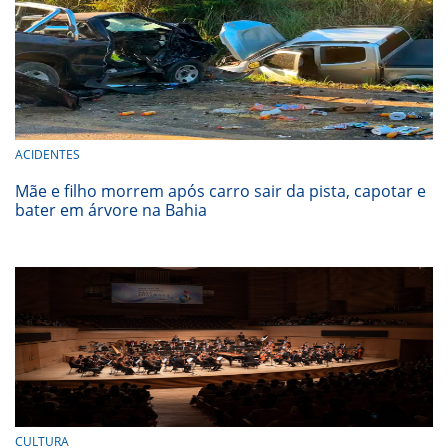
ACIDENTES
Mãe e filho morrem após carro sair da pista, capotar e
bater em árvore na Bahia
CULTURA