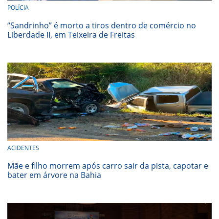
POLÍCIA
“Sandrinho” é morto a tiros dentro de comércio no
Liberdade II, em Teixeira de Freitas
ACIDENTES
Mãe e filho morrem após carro sair da pista, capotar e
bater em árvore na Bahia