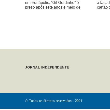
em Eunápolis, “Gil Gordinho” é
a facad
preso após sete anos e meio de
cartão 
buscas
JORNAL INDEPENDENTE
© Todos os direitos reservados - 2021