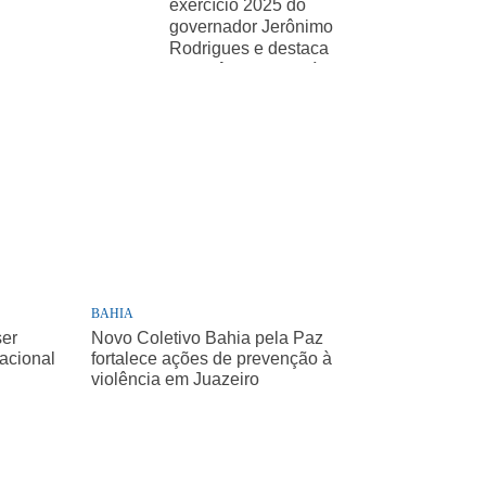
exercício 2025 do
governador Jerônimo
Rodrigues e destaca
importância de políticas
sociais
BAHIA
ser
Novo Coletivo Bahia pela Paz
Nacional
fortalece ações de prevenção à
violência em Juazeiro