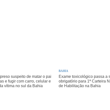
BAHIA
 preso suspeito de matar o pai
Exame toxicológico passa a 
as e fugir com carro, celular e
obrigatório para 1ª Carteira 
da vítima no sul da Bahia
de Habilitação na Bahia