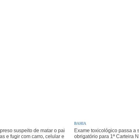
BAHIA
 preso suspeito de matar o pai
Exame toxicológico passa a 
as e fugir com carro, celular e
obrigatório para 1ª Carteira 