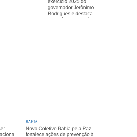
exercício 2025 do
governador Jerônimo
Rodrigues e destaca
importância de políticas
sociais
BAHIA
ser
Novo Coletivo Bahia pela Paz
Nacional
fortalece ações de prevenção à