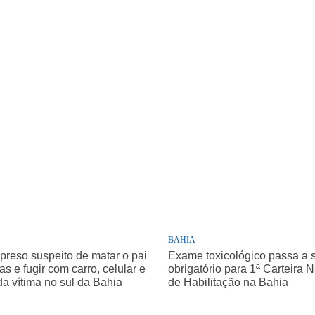
BAHIA
 preso suspeito de matar o pai
Exame toxicológico passa a 
as e fugir com carro, celular e
obrigatório para 1ª Carteira 
da vítima no sul da Bahia
de Habilitação na Bahia