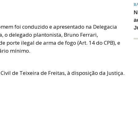
B
N
a
homem foi conduzido e apresentado na Delegacia
J
va, o delegado plantonista, Bruno Ferrari,
e porte ilegal de arma de fogo (Art. 14 do CPB), e
lário mínimo.
ivil de Teixeira de Freitas, à disposição da Justiça.