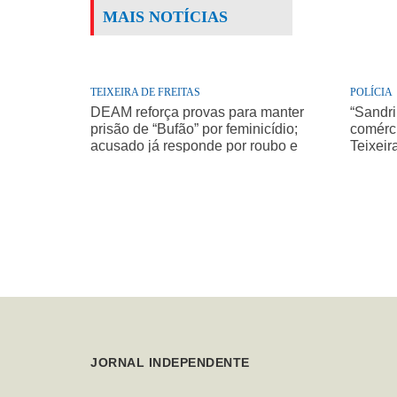
MAIS NOTÍCIAS
TEIXEIRA DE FREITAS
POLÍCIA
DEAM reforça provas para manter
“Sandri
prisão de “Bufão” por feminicídio;
comérci
acusado já responde por roubo e
Teixeir
homicídio de idoso
JORNAL INDEPENDENTE