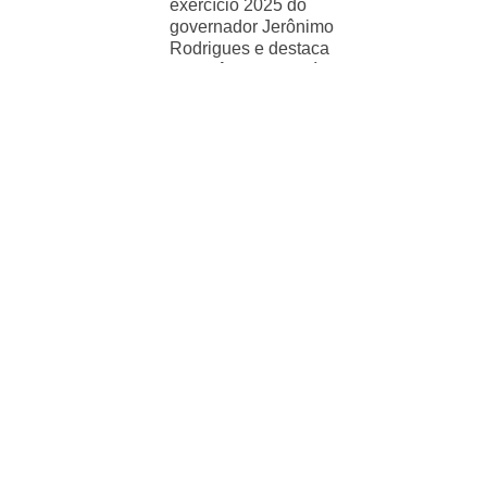
exercício 2025 do
governador Jerônimo
Rodrigues e destaca
importância de políticas
sociais