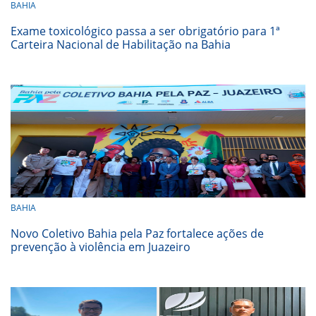
BAHIA
Exame toxicológico passa a ser obrigatório para 1ª
Carteira Nacional de Habilitação na Bahia
BAHIA
Novo Coletivo Bahia pela Paz fortalece ações de
prevenção à violência em Juazeiro