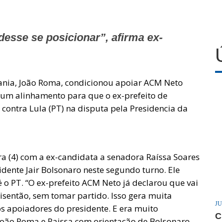
desse se posicionar”, afirma ex-
ania, João Roma, condicionou apoiar ACM Neto
a um alinhamento para que o ex-prefeito de
) contra Lula (PT) na disputa pela Presidencia da
a (4) com a ex-candidata a senadora Raíssa Soares
esidente Jair Bolsonaro neste segundo turno. Ele
 o PT. “O ex-prefeito ACM Neto já declarou que vai
 isentão, sem tomar partido. Isso gera muita
JU
os apoiadores do presidente. E era muito
C
João Roma e Raissa com orientação de Bolsonaro,