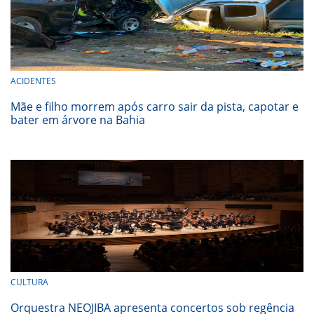
ACIDENTES
Mãe e filho morrem após carro sair da pista, capotar e
bater em árvore na Bahia
CULTURA
Orquestra NEOJIBA apresenta concertos sob regência