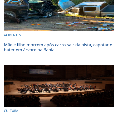
ACIDENTES
Mãe e filho morrem após carro sair da pista, capotar e
bater em árvore na Bahia
CULTURA