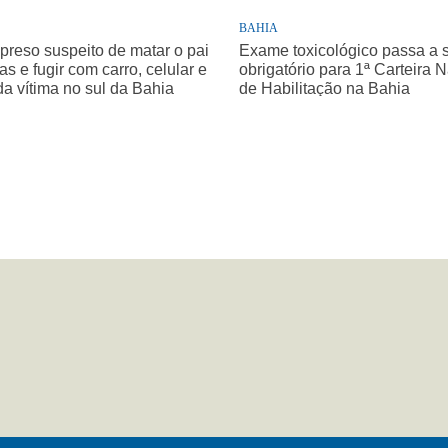
BAHIA
 preso suspeito de matar o pai
Exame toxicológico passa a 
as e fugir com carro, celular e
obrigatório para 1ª Carteira 
da vítima no sul da Bahia
de Habilitação na Bahia