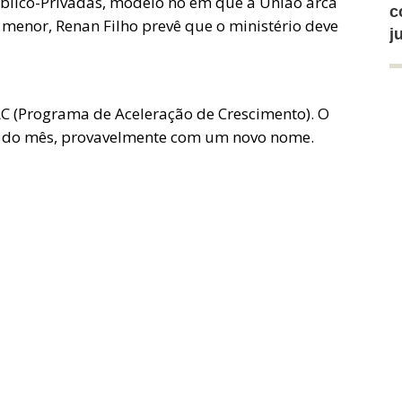
úblico-Privadas, modelo no em que a União arca
c
 menor, Renan Filho prevê que o ministério deve
j
PAC (Programa de Aceleração de Crescimento). O
l do mês, provavelmente com um novo nome.