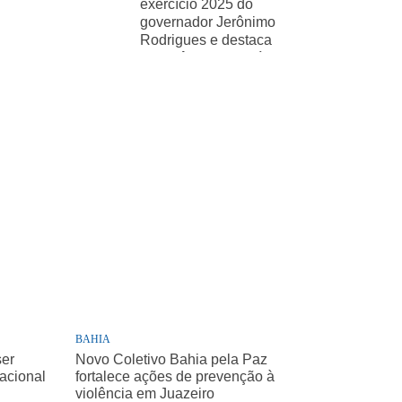
exercício 2025 do
governador Jerônimo
Rodrigues e destaca
importância de políticas
sociais
BAHIA
ser
Novo Coletivo Bahia pela Paz
Nacional
fortalece ações de prevenção à
violência em Juazeiro