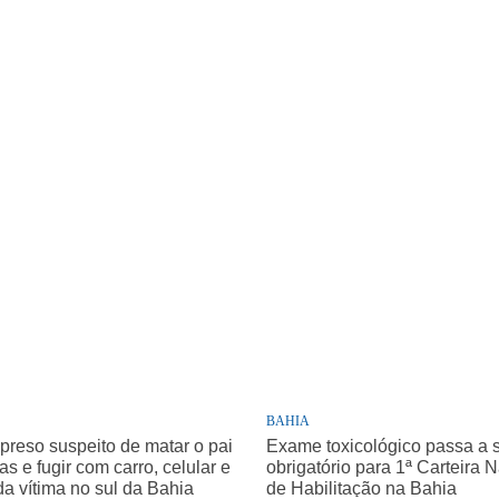
BAHIA
 preso suspeito de matar o pai
Exame toxicológico passa a 
as e fugir com carro, celular e
obrigatório para 1ª Carteira 
da vítima no sul da Bahia
de Habilitação na Bahia