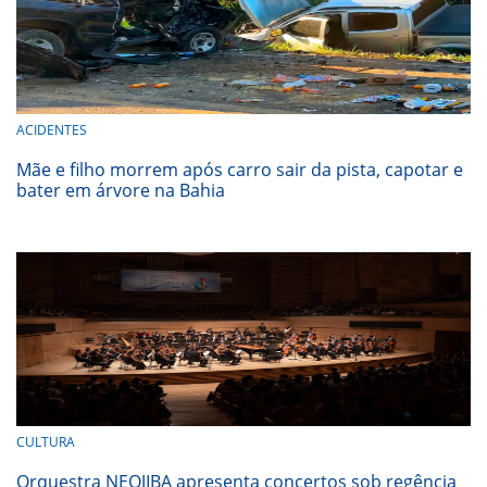
ACIDENTES
Mãe e filho morrem após carro sair da pista, capotar e
bater em árvore na Bahia
CULTURA
Orquestra NEOJIBA apresenta concertos sob regência