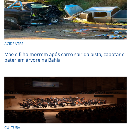
ACIDENTES
Mãe e filho morrem após carro sair da pista, capotar e
bater em árvore na Bahia
CULTURA