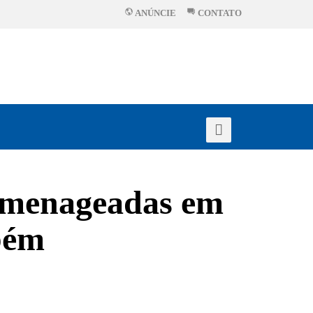
ANÚNCIE
CONTATO
homenageadas em
mbém