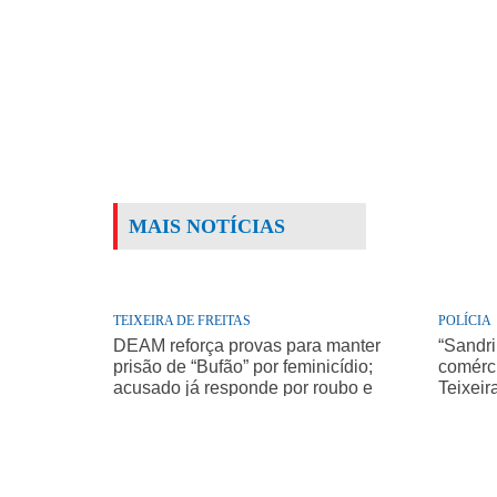
MAIS NOTÍCIAS
TEIXEIRA DE FREITAS
POLÍCIA
DEAM reforça provas para manter
“Sandri
prisão de “Bufão” por feminicídio;
comérci
acusado já responde por roubo e
Teixeir
homicídio de idoso