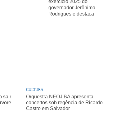
exercício 2025 do
governador Jerônimo
Rodrigues e destaca
importância de políticas
sociais
CULTURA
 sair
Orquestra NEOJIBA apresenta
árvore
concertos sob regência de Ricardo
Castro em Salvador