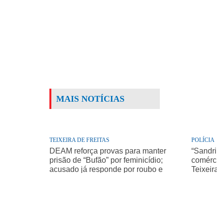
MAIS NOTÍCIAS
TEIXEIRA DE FREITAS
POLÍCIA
DEAM reforça provas para manter
“Sandri
prisão de “Bufão” por feminicídio;
comérci
acusado já responde por roubo e
Teixeir
homicídio de idoso