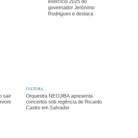
exercício 2025 do
governador Jerônimo
Rodrigues e destaca
importância de políticas
sociais
CULTURA
 sair
Orquestra NEOJIBA apresenta
árvore
concertos sob regência de Ricardo
Castro em Salvador