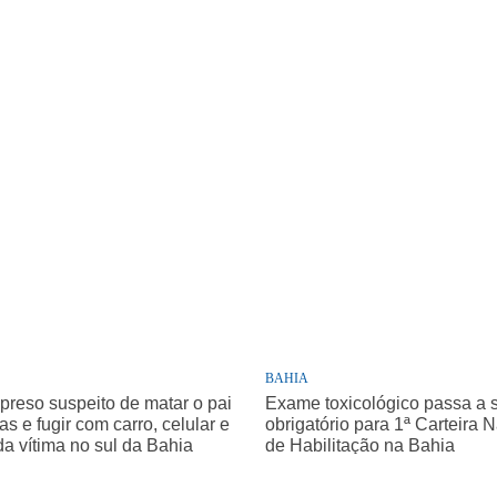
BAHIA
 preso suspeito de matar o pai
Exame toxicológico passa a 
as e fugir com carro, celular e
obrigatório para 1ª Carteira 
da vítima no sul da Bahia
de Habilitação na Bahia