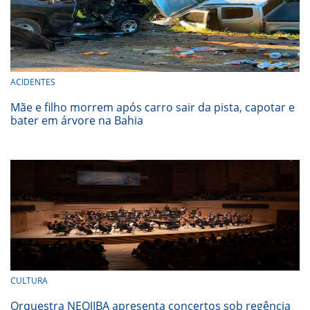
ACIDENTES
Mãe e filho morrem após carro sair da pista, capotar e
bater em árvore na Bahia
CULTURA
Orquestra NEOJIBA apresenta concertos sob regência