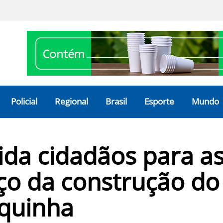
Policial
Regional
Brasil
Esporte
Mundo
ida cidadãos para a
ço da construção do
iquinha