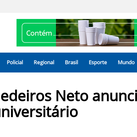
Policial
Regional
Brasil
Esporte
Mundo
Medeiros Neto anunc
niversitário