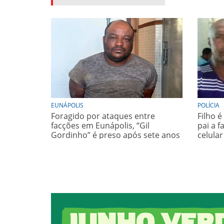
EUNÁPOLIS
POLÍCIA
Foragido por ataques entre
Filho 
facções em Eunápolis, “Gil
pai a f
Gordinho” é preso após sete anos
celular
e meio de buscas
da Bah