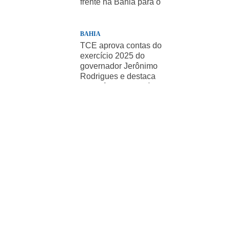
frente na Bahia para o
presidente
BAHIA
TCE aprova contas do
exercício 2025 do
governador Jerônimo
Rodrigues e destaca
importância de políticas
sociais