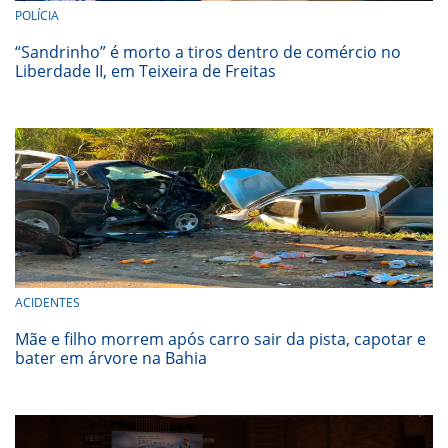
POLÍCIA
“Sandrinho” é morto a tiros dentro de comércio no
Liberdade II, em Teixeira de Freitas
ACIDENTES
Mãe e filho morrem após carro sair da pista, capotar e
bater em árvore na Bahia