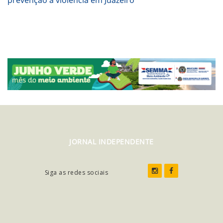
prevenção à violência em Juazeiro
JORNAL INDEPENDENTE
Siga as redes sociais