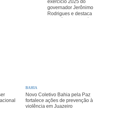
exercício 2025 do
governador Jerônimo
Rodrigues e destaca
importância de políticas
sociais
BAHIA
ser
Novo Coletivo Bahia pela Paz
Nacional
fortalece ações de prevenção à
violência em Juazeiro