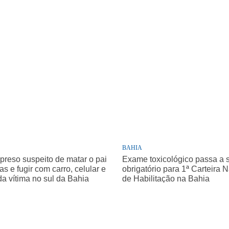
BAHIA
 preso suspeito de matar o pai
Exame toxicológico passa a 
as e fugir com carro, celular e
obrigatório para 1ª Carteira 
da vítima no sul da Bahia
de Habilitação na Bahia