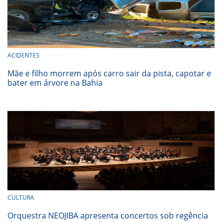
ACIDENTES
Mãe e filho morrem após carro sair da pista, capotar e
bater em árvore na Bahia
CULTURA
Orquestra NEOJIBA apresenta concertos sob regência