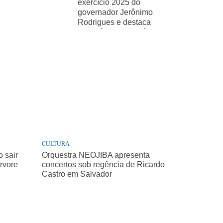
exercício 2025 do
governador Jerônimo
Rodrigues e destaca
importância de políticas
sociais
CULTURA
 sair
Orquestra NEOJIBA apresenta
árvore
concertos sob regência de Ricardo
Castro em Salvador