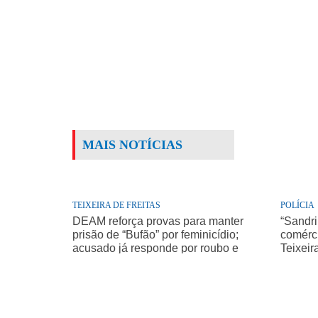
MAIS NOTÍCIAS
TEIXEIRA DE FREITAS
POLÍCIA
DEAM reforça provas para manter
“Sandri
prisão de “Bufão” por feminicídio;
comérci
acusado já responde por roubo e
Teixeir
homicídio de idoso