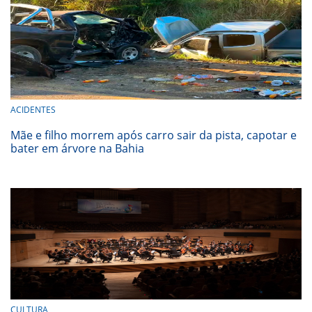
ACIDENTES
Mãe e filho morrem após carro sair da pista, capotar e
bater em árvore na Bahia
CULTURA