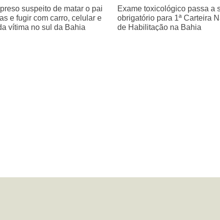
 preso suspeito de matar o pai
Exame toxicológico passa a 
as e fugir com carro, celular e
obrigatório para 1ª Carteira 
da vítima no sul da Bahia
de Habilitação na Bahia