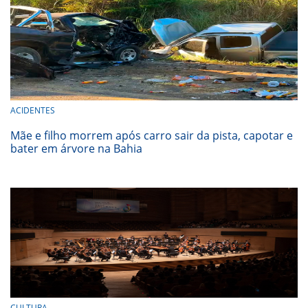
ACIDENTES
Mãe e filho morrem após carro sair da pista, capotar e
bater em árvore na Bahia
CULTURA