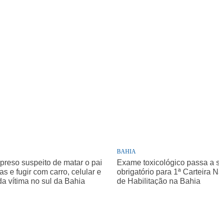
BAHIA
 preso suspeito de matar o pai
Exame toxicológico passa a 
as e fugir com carro, celular e
obrigatório para 1ª Carteira 
da vítima no sul da Bahia
de Habilitação na Bahia