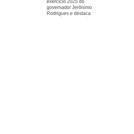
exercício 2025 do
governador Jerônimo
Rodrigues e destaca
importância de políticas
sociais