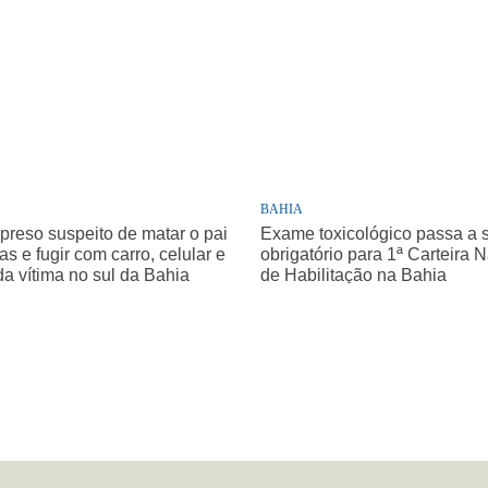
BAHIA
 preso suspeito de matar o pai
Exame toxicológico passa a 
as e fugir com carro, celular e
obrigatório para 1ª Carteira 
da vítima no sul da Bahia
de Habilitação na Bahia