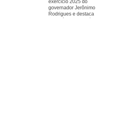
exercício 2025 do
governador Jerônimo
Rodrigues e destaca
importância de políticas
sociais