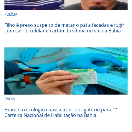
POLÍCIA
Filho é preso suspeito de matar o pai a facadas e fugir
com carro, celular e cartão da vítima no sul da Bahia
BAHIA
Exame toxicológico passa a ser obrigatório para 1ª
Carteira Nacional de Habilitação na Bahia