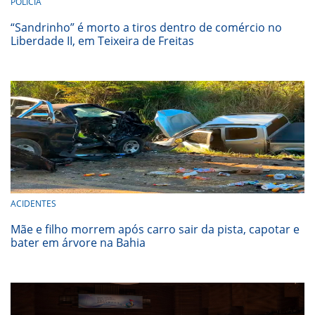
POLÍCIA
“Sandrinho” é morto a tiros dentro de comércio no
Liberdade II, em Teixeira de Freitas
ACIDENTES
Mãe e filho morrem após carro sair da pista, capotar e
bater em árvore na Bahia